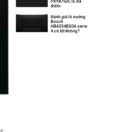
PXY875DC1E đa
điểm
Đánh giá lò nướng
Bosch
HBA534BS0A serie
4 có tốt không?
ng