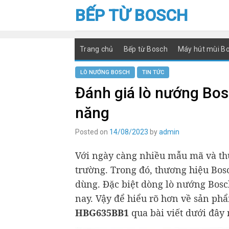
Skip
BẾP TỪ BOSCH
to
content
Trang chủ
Bếp từ Bosch
Máy hút mùi B
LÒ NƯỚNG BOSCH
TIN TỨC
Đánh giá lò nướng Bo
năng
Posted on
14/08/2023
by
admin
Với ngày càng nhiều mẫu mã và thư
trường. Trong đó, thương hiệu Bos
dùng. Đặc biệt dòng lò nướng Bos
nay. Vậy để hiểu rõ hơn về sản ph
HBG635BB1
qua bài viết dưới đây