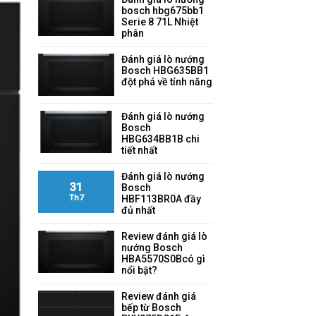
bosch hbg675bb1
Serie 8 71L Nhiệt
phân
Đánh giá lò nướng
Bosch HBG635BB1
đột phá về tính năng
Đánh giá lò nướng
Bosch
HBG634BB1B chi
tiết nhất
Đánh giá lò nướng
31
Bosch
Th7
HBF113BR0A đầy
đủ nhất
Review đánh giá lò
nướng Bosch
HBA5570S0Bcó gì
nổi bật?
Review đánh giá
bếp từ Bosch