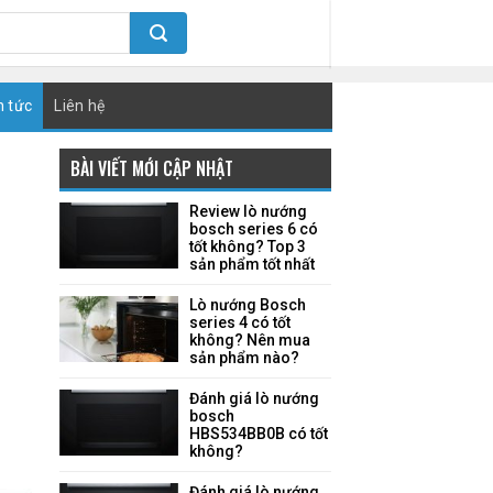
n tức
Liên hệ
BÀI VIẾT MỚI CẬP NHẬT
Review lò nướng
bosch series 6 có
tốt không? Top 3
sản phẩm tốt nhất
Lò nướng Bosch
series 4 có tốt
không? Nên mua
sản phẩm nào?
Đánh giá lò nướng
bosch
HBS534BB0B có tốt
không?
Đánh giá lò nướng