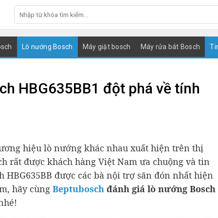
osch
Lò nướng Bosch
Máy giặt bosch
Máy rửa bát Bosch
Ti
sch HBG635BB1 đột phá về tính
ơng hiệu lò nướng khác nhau xuất hiện trên thị
ch rất được khách hàng Việt Nam ưa chuộng và tin
ch HBG635BB được các bà nội trợ săn đón nhất hiện
ẩm, hãy cùng
Beptubosch
đánh giá lò nướng Bosch
 nhé!