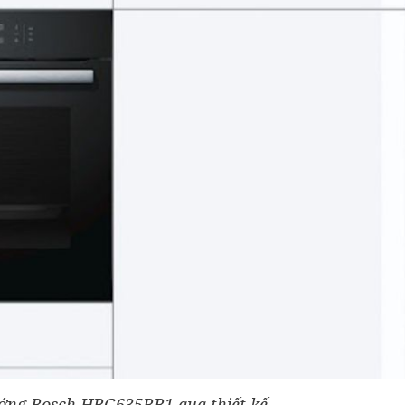
ướng Bosch HBG635BB1 qua thiết kế