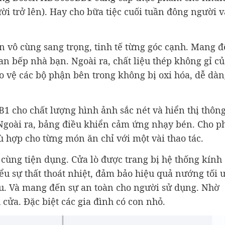
i trở lên). Hay cho bữa tiệc cuối tuần đông người v
 vô cùng sang trọng, tinh tế từng góc cạnh. Mang 
an bếp nhà bạn. Ngoài ra, chất liệu thép không gỉ c
ảo vệ các bộ phận bên trong không bị oxi hóa, dễ dà
 cho chất lượng hình ảnh sắc nét và hiển thị thôn
. Ngoài ra, bảng điều khiển cảm ứng nhạy bén. Cho p
hợp cho từng món ăn chỉ với một vài thao tác.
ùng tiện dụng. Cửa lò được trang bị hệ thống kính
ểu sự thất thoát nhiệt, đảm bảo hiệu quả nướng tối 
u. Và mang đến sự an toàn cho người sử dụng. Nhờ
 cửa. Đặc biệt các gia đình có con nhỏ.