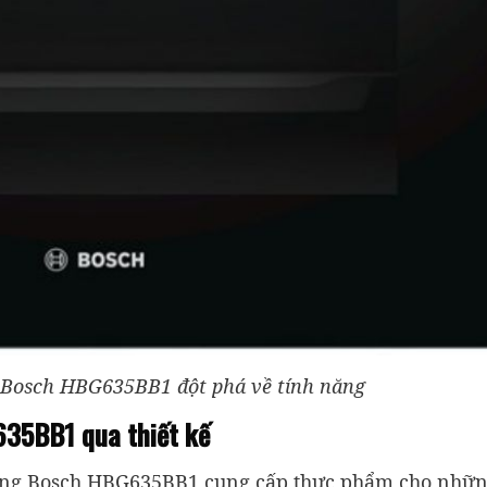
 Bosch HBG635BB1 đột phá về tính năng
635BB1 qua thiết kế
 nướng Bosch HBG635BB1 cung cấp thực phẩm cho nhữ